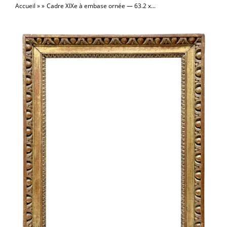
Accueil
Cadre XIXe à embase ornée — 63.2 x...
la
naviga