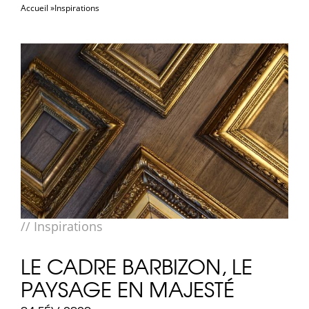
Accueil
Inspirations
la
naviga
//
Inspirations
LE CADRE BARBIZON, LE
PAYSAGE EN MAJESTÉ