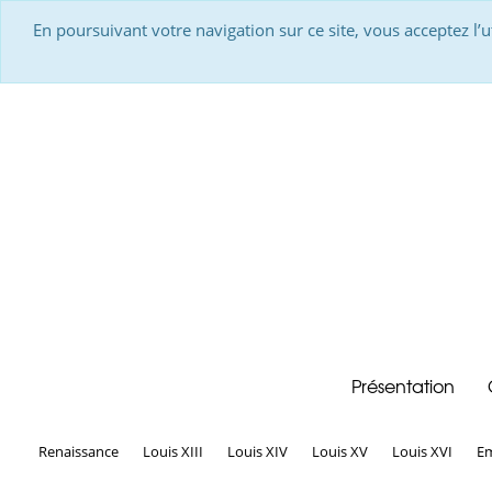
En poursuivant votre navigation sur ce site, vous acceptez l’
Présentation
Renaissance
Louis XIII
Louis XIV
Louis XV
Louis XVI
Em